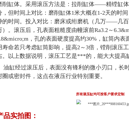
磨削缸体。采用滚压方法是：拉削缸体——精镗缸体
分，但时间上对比：磨削缸体1米大概在1-2天的时间，
钟的时间。投入对比：磨床或绗磨机（几万——几百万
万）。滚压后，孔表面粗糙度由幢滚前Ra3.2～6.3&mic
0.8&micro;m，孔的表面硬度提高约30%，缸筒内
用寿命若只考虑缸筒影响，提高2～3倍，镗削滚压
右。以上数据说明，滚压工艺是***的，能大大提高
油缸经过滚压后，表面没有锋利的微小刃口，长
封圈或密封件，这点在液压行业特别重要。
所有液压缸均可按客户要求定制
产品实拍图：