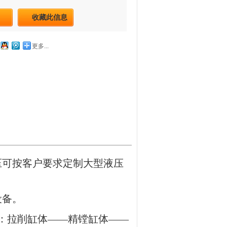
收藏此信息
更多...
压可按客户要求定制大型液压
设备。
是：拉削缸体——精镗缸体——