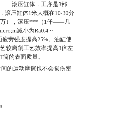
——滚压缸体，工序是3部
滚压缸体1米大概在10-30分
），滚压***（1仟——几
ro;m减小为Ra0.4～
表面疲劳强度提高25%。油缸使
工艺较磨削工艺效率提高3倍左
缸筒的表面质量。
时间的运动摩擦也不会损伤密