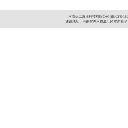
河南远工液压科技有限公司 |
豫ICP备180
通讯地址：河南省漯河市源汇区空冢郭乡